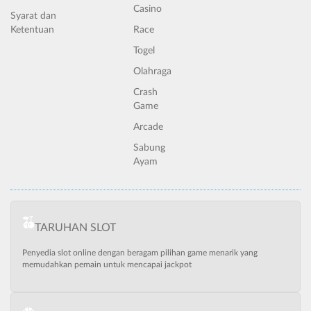
Casino
Syarat dan
Ketentuan
Race
Togel
Olahraga
Crash
Game
Arcade
Sabung
Ayam
TARUHAN SLOT
Penyedia slot online dengan beragam pilihan game menarik yang
memudahkan pemain untuk mencapai jackpot