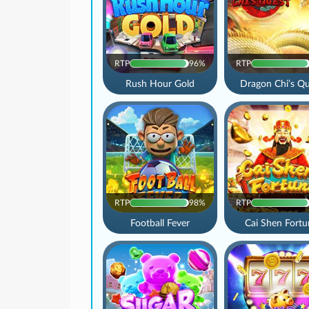
RTP
96%
RTP
Rush Hour Gold
Dragon Chi’s Qu
RTP
98%
RTP
Football Fever
Cai Shen Fortu