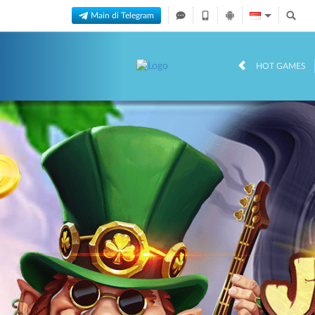
Main di Telegram
HOT GAMES