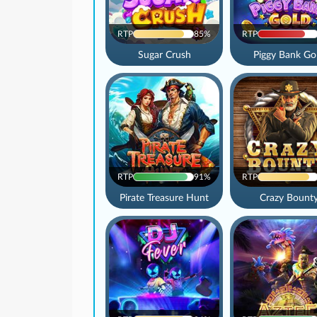
RTP
85%
RTP
Sugar Crush
Piggy Bank Go
RTP
91%
RTP
Pirate Treasure Hunt
Crazy Bount