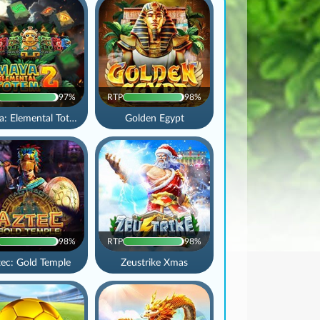
97%
RTP
Maya: Elemental Totem 2
Golden Egypt
98%
RTP
98%
tec: Gold Temple
Zeustrike Xmas