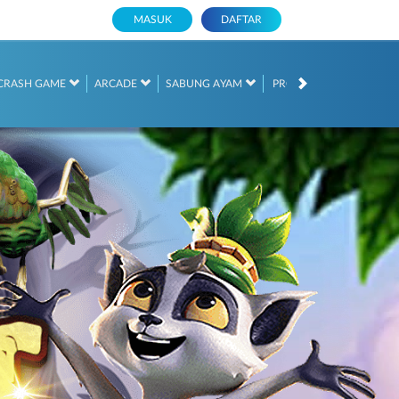
MASUK
DAFTAR
PROMOSI
CRASH GAME
ARCADE
SABUNG AYAM