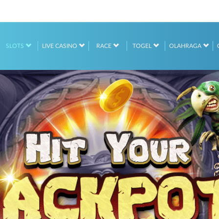
SLOTS
LIVE CASINO
RACE
TOGEL
OLAHRAGA