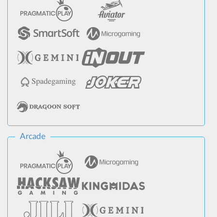
Arcade