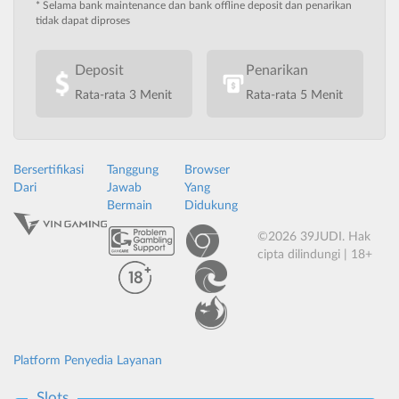
* Selama bank maintenance dan bank offline deposit dan penarikan
tidak dapat diproses
Deposit
Penarikan
Rata-rata 3 Menit
Rata-rata 5 Menit
Bersertifikasi
Tanggung
Browser
Dari
Jawab
Yang
Bermain
Didukung
©2026 39JUDI. Hak
cipta dilindungi | 18+
Platform Penyedia Layanan
Slots