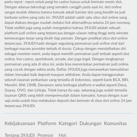
perlu repot - repot untuk pergi ke casino hanya untuk bermain mesin slot.
Dengan adanya teknologi yang semakin canggih pada saat ini, slot online
sangat mudah ditemui karena banyak sekali bandar slot yang beralih ke judi
berbasis online yang satu ini. 39JUDI adalah salah satu situs slot online yang
dapat diakses dengan mudah melalui link alternatifnya selama 24 jam nonstop.
Tidak sedikit juga yang sudah mengetahui bahwa 39JUDI adalah sebuah
platform judi online yang terpercaya dengan ulasan rating tinggi serta winrate
kemenangan besar yang diraih tiap pemain. Dengan predikat situs slot online
terpercaya, 39JUDI hadir dengan segudang permainan judi online viral dari
berbagai macam provider terbaik di dunia. Cukup dengan mendaftarkan diri
sebagai member resmi, anda dapat memilih permainan judi terbaik seperti slot
online, live casino, sportsbook, arcade, dan juga togel. Dengan lengkapnya
permainan yang ada di situs ini, anda bisa menentukan permainan judi online
yang cocok dengan selera anda. Daftar 39JUDI juga menawarkan kemudahan
dalam transaksi baik deposit maupun withdraw. Anda dapat menggunakan
seluruh layanan perbankan yang tersedia di Indonesia, seperti bank BCA, BRI,
Mandiri, BNI, CIMB, Danamon serta berbagai platform e-wallet seperti Dana,
Gopay, OVO, dan Linkaja. Tidak hanya itu saja, sekarang juga sudah tersedia
layanan QRIS yang lebih mempermudah dalam transaksi, hanya dengan scan
saja anda sudah bisa melakukan deposit dan bermain di situs slot online 24 jam
terpercaya 39JUDI.
Kebijaksanaan
Platform
Kategori
Dukungan
Komunitas
Tentang 39JUDI
Promosi
Hot