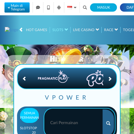
Main di
MASUK
DAF
Telegram
IDR
12,673,438,
HOT GAMES
SLOTS
LIVE CASINO
RACE
TOGE
VPOWER
SEMUA
PERMAINAN
SLOTS
TOP
20