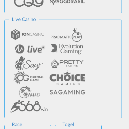
Live Casino
Race
Togel