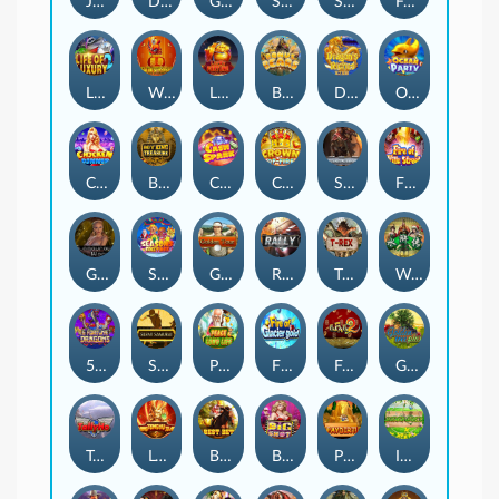
Jin Qian Wa
Dolphin Reef
Golden Rooster
Sweetbakery
StoneAge
Fortune Panda
Life of luxury II
Wealth
Lucky Fortune
Bonus Bears
Dragon's Riches
Ocean Party
Chjcken Djnner
Boy King
Cash Spark
Crown Of Fire
Silver
Fire of Villa Street
Glamourous World
Seasons
Golden Tour
Rally
T-REX
Water Margin
5 Fortune Dragon
Samurai
Peace&Long Life
Fire of glacier gold
Fafafa2
GoldenTree
Tally Ho
LongTengHuXiao2
Best Bet
Big Shot
Pay Dirt
Irish Luck