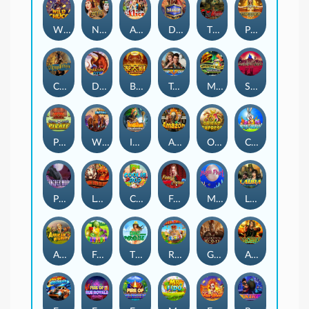
Wild Chuco
NvXia
Alice
Dragon
Three Kingdoms
Pyramid Adventure
Captain
Dragon City
Big Prosperity
Top Gun
Mystery Reels Power Reels
Sahara Gold
Pirate
Wild Buffalo
Indihn Dkehming
Amazon
Orient
Caster Surprise
Panther Moon
Long Teng Hu Xiao
Cookie Pop
Fame
Magic Pearl
Laura
African Wildlife
Fruit
Thai
Reel King Mega
Glorious Rome
Archer