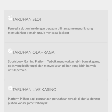
TARUHAN SLOT
Penyedia slot online dengan beragam pilihan game menarik yang
memudahkan pemain untuk mencapai jackpot
TARUHAN OLAHRAGA
Sportsbook Gaming Platform Terbaik menawarkan lebih banyak game,
odds yang lebih tinggi, dan menyediakan pilihan yang lebih banyak
untuk pemain.
TARUHAN LIVE KASINO
Platform Pilihan bagi perusahaan-perusahaan terbaik di dunia, dengan
pilihan variasi game terbanyak