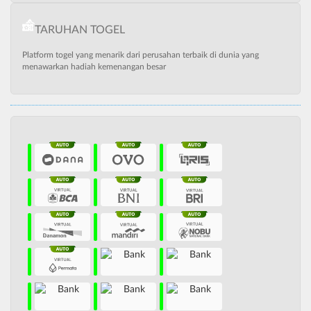
TARUHAN TOGEL
Platform togel yang menarik dari perusahan terbaik di dunia yang
menawarkan hadiah kemenangan besar