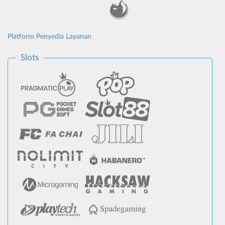
Platform Penyedia Layanan
Slots