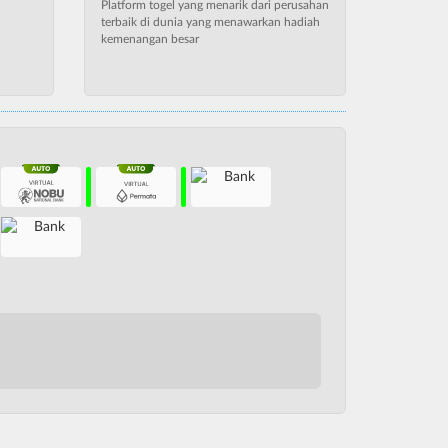
Platform togel yang menarik dari perusahan
terbaik di dunia yang menawarkan hadiah
kemenangan besar