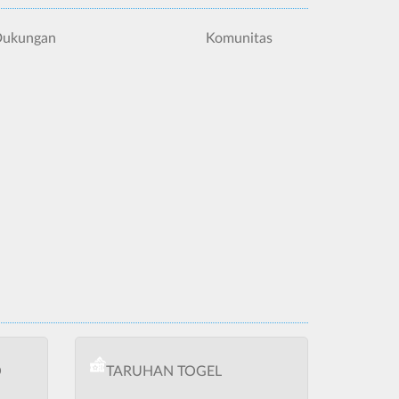
ukungan
Komunitas
O
TARUHAN TOGEL