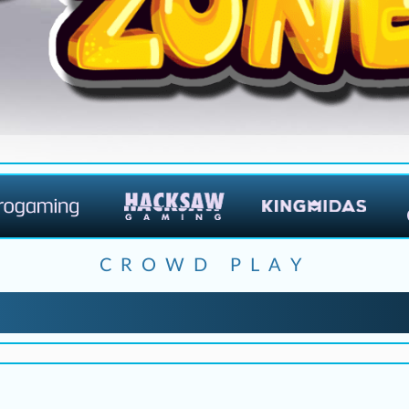
CROWD PLAY