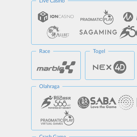
Live Casino
Race
Togel
Olahraga
Crash Game