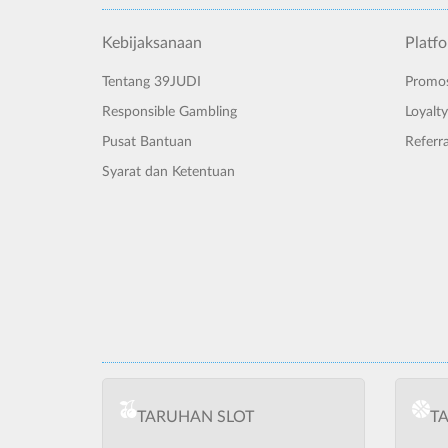
Kebijaksanaan
Platf
Tentang 39JUDI
Promos
Responsible Gambling
Loyalty
Pusat Bantuan
Referra
Syarat dan Ketentuan
TARUHAN SLOT
T