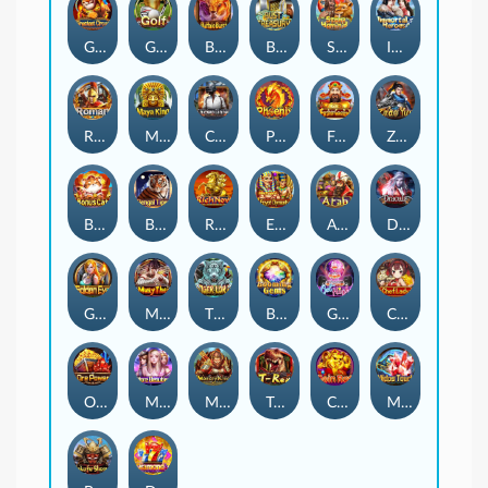
Greatest Circus
Golf
Buffalo Burst
Bust Treasury
Stone Hominid
Immortal Heroes
Roman
Maya King
Chicken Dinner
Phoenix
Fushen Coming
ZHAO YUN
Bonus Cat
Bengal Tiger
Rich Now
Egypt Dynasty
Arab
Dracula
Golden Eye
Muay Thai
Tiger Lord
Booming Gems
Get High
Chef Lady
Ore Power
More Beauties
Monkey King
T-Rex
Coin Rat
Midas Touch