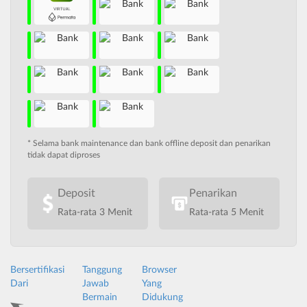
* Selama bank maintenance dan bank offline deposit dan penarikan
tidak dapat diproses
Deposit
Penarikan
Rata-rata 3 Menit
Rata-rata 5 Menit
Bersertifikasi
Tanggung
Browser
Dari
Jawab
Yang
Bermain
Didukung