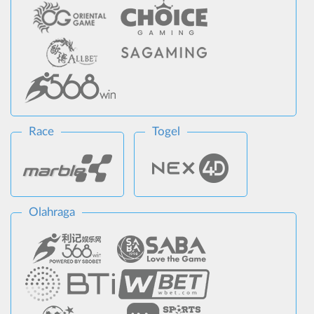
Race
Togel
Olahraga