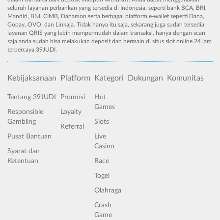
seluruh layanan perbankan yang tersedia di Indonesia, seperti bank BCA, BRI,
Mandiri, BNI, CIMB, Danamon serta berbagai platform e-wallet seperti Dana,
Gopay, OVO, dan Linkaja. Tidak hanya itu saja, sekarang juga sudah tersedia
layanan QRIS yang lebih mempermudah dalam transaksi, hanya dengan scan
saja anda sudah bisa melakukan deposit dan bermain di situs slot online 24 jam
terpercaya 39JUDI.
Kebijaksanaan
Platform
Kategori
Dukungan
Komunitas
Tentang 39JUDI
Promosi
Hot
Games
Responsible
Loyalty
Gambling
Slots
Referral
Pusat Bantuan
Live
Casino
Syarat dan
Ketentuan
Race
Togel
Olahraga
Crash
Game