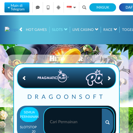
Main di
MASUK
DAF
Telegram
IDR
12,667,530,
HOT GAMES
SLOTS
LIVE CASINO
RACE
TOGE
DRAGOONSOFT
SEMUA
PERMAINAN
SLOTS
TOP
20