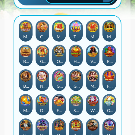
Mahjong Win
Coin Cat 2
Mahjong Win 2
Toy Pop
Mahjong Win 3
Maya Legacy
Blessing Temple
Golden Qilin
Odin Territory
Halloween Win
Volcanic Legend
Red Dragon’s Treasure
Bounty Clash
Neko Treasures
Golden Snake
Golden Duel
Much Richer
Fire Ball Blaze Phoenix
Midas Hand
Dancing Samba
Fortune Twins
Super Hoo Hey How
Wonderful Christmas
Golf 2