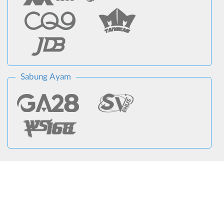
Sabung Ayam