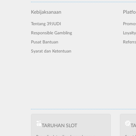
Kebijaksanaan
Platf
Tentang 39JUDI
Promos
Responsible Gambling
Loyalty
Pusat Bantuan
Referra
Syarat dan Ketentuan
TARUHAN SLOT
T