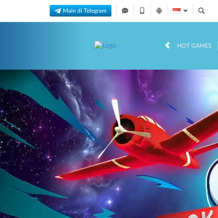
Main di Telegram
HOT GAMES