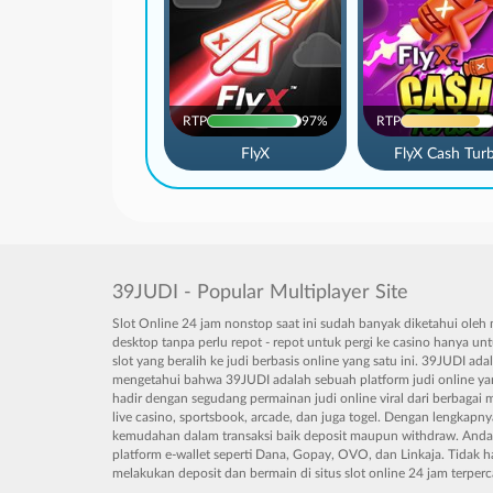
RTP
97%
RTP
FlyX
FlyX Cash Tur
39JUDI - Popular Multiplayer Site
Slot Online 24 jam nonstop saat ini sudah banyak diketahui oleh 
desktop tanpa perlu repot - repot untuk pergi ke casino hanya un
slot yang beralih ke judi berbasis online yang satu ini. 39JUDI ad
mengetahui bahwa 39JUDI adalah sebuah platform judi online yang 
hadir dengan segudang permainan judi online viral dari berbagai 
live casino, sportsbook, arcade, dan juga togel. Dengan lengkap
kemudahan dalam transaksi baik deposit maupun withdraw. Anda 
platform e-wallet seperti Dana, Gopay, OVO, dan Linkaja. Tidak 
melakukan deposit dan bermain di situs slot online 24 jam terper