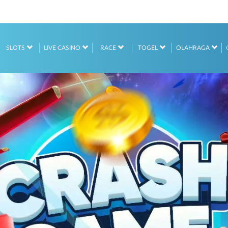
SLOTS
LIVE CASINO
RACE
TOGEL
OLAHRAGA