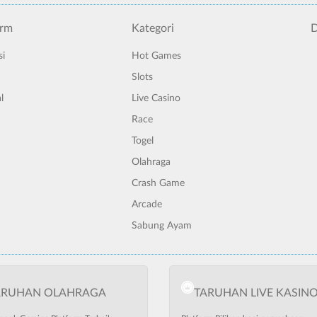
orm
Kategori
D
i
Hot Games
Slots
l
Live Casino
Race
Togel
Olahraga
Crash Game
Arcade
Sabung Ayam
ARUHAN OLAHRAGA
TARUHAN LIVE KASIN