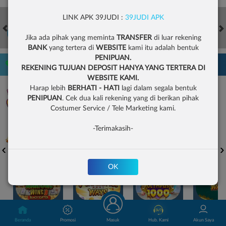
LINK APK 39JUDI :
39JUDI APK
Jika ada pihak yang meminta
TRANSFER
di luar rekening
HOT GAMES
SLOTS
LIVE CASINO
RACE
TOGEL
OL
BANK
yang tertera di
WEBSITE
kami itu adalah bentuk
PENIPUAN.
Game Populer
REKENING TUJUAN DEPOSIT HANYA YANG TERTERA DI
WEBSITE KAMI.
Harap lebih
BERHATI - HATI
lagi dalam segala bentuk
PENIPUAN
. Cek dua kali rekening yang di berikan pihak
Costumer Service / Tele Marketing kami.
-Terimakasih-
GATES OF OLYMPUS POP
TREASURES OF AZTEC
GOYANG GAIB
OK
MAHJONG WINS 3 – BLACK SCATTER
MAHJONG WAYS
GATES OF OLYMPUS 1000
Beranda
Promosi
Masuk
Hub. Kami
Akun Saya